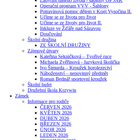
Labyrint našeho života - šablony OP JAK
Operační program VVV - Šablony
Potravinová pomoc dětem v Kraji Vysočina II.
Učíme se ze života pro život
Učíme se ze životy pro život II.
Inkluze ve Žďáře nad Sázavou
Doučování
Školní družina
ZE ŠKOLNÍ DRUŽINY
Zájmové útvary
Kateřina Sekničková – Tvořivé ruce
Michaela Zvěřinová - Jazyková školička
Ivo Šimurda – Kroužek horolezectví
Náboženství – nepovinný předmět
Roman Bednář sportovní kroužek
Školní bufet
Družební škola Krzywin
Zámek
Informace pro rodiče
ČERVEN 2026
KVĚTEN 2026
DUBEN 2026
BŘEZEN 2026
ÚNOR 2026
LEDEN 2026