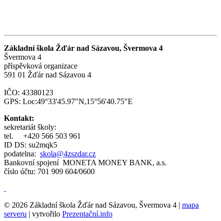
Základní škola Žďár nad Sázavou, Švermova 4
Švermova 4
příspěvková organizace
591 01 Žďár nad Sázavou 4
IČO: 43380123
GPS: Loc:49°33'45.97"N,15°56'40.75"E
Kontakt:
sekretariát školy:
tel.
+420 566 503 961
ID DS: su2mqk5
podatelna:
skola@4zszdar.cz
Bankovní spojení MONETA MONEY BANK, a.s.
číslo účtu: 701 909 604/0600
© 2026 Základní škola Žďár nad Sázavou, Švermova 4 |
mapa
serveru
| vytvořilo
Prezentační.info