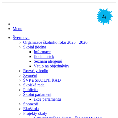
Menu
Švermova
Organizace školního roku 2025 - 2026
Školní jídelna
Informace
Jídelní lístek
Seznam alergenů
Vstup na objednávky
Rozvrhy hodin
Zvonění
ŠVP a ŠKOLNÍ ŘÁD
Školská rada
Publicita
Školní parlament
akce parlamentu
Sponzoři
Ekoškola
Projekty školy