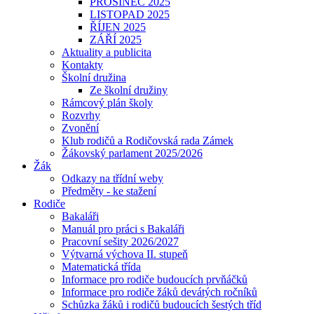
PROSINEC 2025
LISTOPAD 2025
ŘÍJEN 2025
ZÁŘÍ 2025
Aktuality a publicita
Kontakty
Školní družina
Ze školní družiny
Rámcový plán školy
Rozvrhy
Zvonění
Klub rodičů a Rodičovská rada Zámek
Žákovský parlament 2025/2026
Žák
Odkazy na třídní weby
Předměty - ke stažení
Rodiče
Bakaláři
Manuál pro práci s Bakaláři
Pracovní sešity 2026/2027
Výtvarná výchova II. stupeň
Matematická třída
Informace pro rodiče budoucích prvňáčků
Informace pro rodiče žáků devátých ročníků
Schůzka žáků i rodičů budoucích šestých tříd