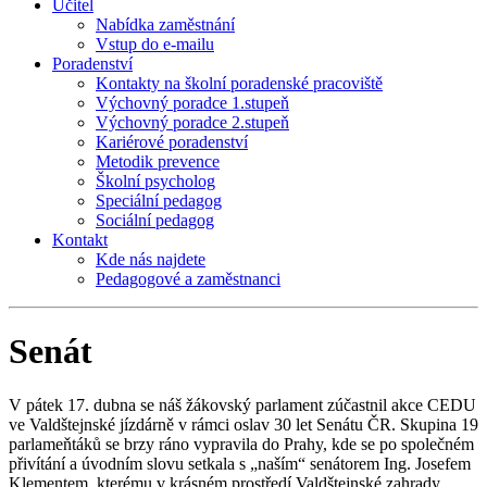
Učitel
Nabídka zaměstnání
Vstup do e-mailu
Poradenství
Kontakty na školní poradenské pracoviště
Výchovný poradce 1.stupeň
Výchovný poradce 2.stupeň
Kariérové poradenství
Metodik prevence
Školní psycholog
Speciální pedagog
Sociální pedagog
Kontakt
Kde nás najdete
Pedagogové a zaměstnanci
Senát
V pátek 17. dubna se náš žákovský parlament zúčastnil akce CEDU
ve Valdštejnské jízdárně v rámci oslav 30 let Senátu ČR. Skupina 19
parlameňtáků se brzy ráno vypravila do Prahy, kde se po společném
přivítání a úvodním slovu setkala s „naším“ senátorem Ing. Josefem
Klementem, kterému v krásném prostředí Valdštejnské zahrady