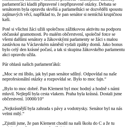
parlamenťáci kladli připravené i nepřipravené otázky. Debata se
senátorem byla opravdu skvělá a parlameňtáci se dozvěděli spoustu
zajímavých věcí, například to, že pan senátor si nemíchá krupičnou
kaši.
Poté si všichni žáci užili společnou zážitkovou aktivitu na podporu
občanské gramotnosti. Po malém občerstvení, společné fotce se
všemi dalšími senátory a žákovskými parlamenty se žáci s malou
zastávkou na Václavském náměstí vydali zpátky domů. Jako bonus
bylo celý den krásné počasí, a tak si skupina žákovského parlamentu
akci opravdu užila.
Pár ohlasů našich parlamenťáků:
„Moc se mi líbilo, jak byl pan senátor sdílný. Odpovídal na naše
neprofesionální otázky a rozpovídal se. Bylo to moc fajn.“
„Bylo to moc dobré. Pan Klement byl moc hodný a hodně s námi
mluvil. Nejlepší byla cesta vlakem. Praha byla krásná. Dostali jsme
občerstvení. 10000/10“
„Nejkrásnější byla zahrada s pávy a vodotrysky. Senátor byl na nás
velmi milý.“
„Zjistili jsme, že pan Klement chodil na naši školu do C a že tu