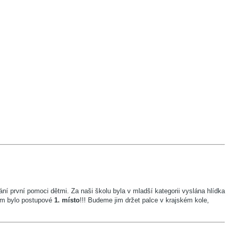
ání první pomoci dětmi. Za naši školu byla v mladší kategorii vyslána hlídka
jim bylo postupové
1. místo
!!! Budeme jim držet palce v krajském kole,