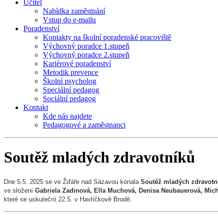
Učitel
Nabídka zaměstnání
Vstup do e-mailu
Poradenství
Kontakty na školní poradenské pracoviště
Výchovný poradce 1.stupeň
Výchovný poradce 2.stupeň
Kariérové poradenství
Metodik prevence
Školní psycholog
Speciální pedagog
Sociální pedagog
Kontakt
Kde nás najdete
Pedagogové a zaměstnanci
Soutěž mladých zdravotníků
Dne 5.5. 2025 se ve Žďáře nad Sázavou konala
Soutěž mladých zdravotn
ve složení
Gabriela Zadinová, Ella Muchová, Denisa Neubauerová, Micha
které se uskuteční 22.5. v Havlíčkově Brodě.