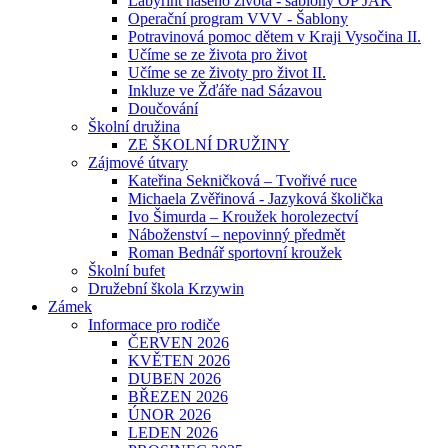
Labyrint našeho života - šablony OP JAK
Operační program VVV - Šablony
Potravinová pomoc dětem v Kraji Vysočina II.
Učíme se ze života pro život
Učíme se ze životy pro život II.
Inkluze ve Žďáře nad Sázavou
Doučování
Školní družina
ZE ŠKOLNÍ DRUŽINY
Zájmové útvary
Kateřina Sekničková – Tvořivé ruce
Michaela Zvěřinová - Jazyková školička
Ivo Šimurda – Kroužek horolezectví
Náboženství – nepovinný předmět
Roman Bednář sportovní kroužek
Školní bufet
Družební škola Krzywin
Zámek
Informace pro rodiče
ČERVEN 2026
KVĚTEN 2026
DUBEN 2026
BŘEZEN 2026
ÚNOR 2026
LEDEN 2026