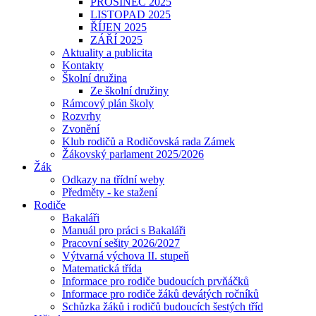
PROSINEC 2025
LISTOPAD 2025
ŘÍJEN 2025
ZÁŘÍ 2025
Aktuality a publicita
Kontakty
Školní družina
Ze školní družiny
Rámcový plán školy
Rozvrhy
Zvonění
Klub rodičů a Rodičovská rada Zámek
Žákovský parlament 2025/2026
Žák
Odkazy na třídní weby
Předměty - ke stažení
Rodiče
Bakaláři
Manuál pro práci s Bakaláři
Pracovní sešity 2026/2027
Výtvarná výchova II. stupeň
Matematická třída
Informace pro rodiče budoucích prvňáčků
Informace pro rodiče žáků devátých ročníků
Schůzka žáků i rodičů budoucích šestých tříd