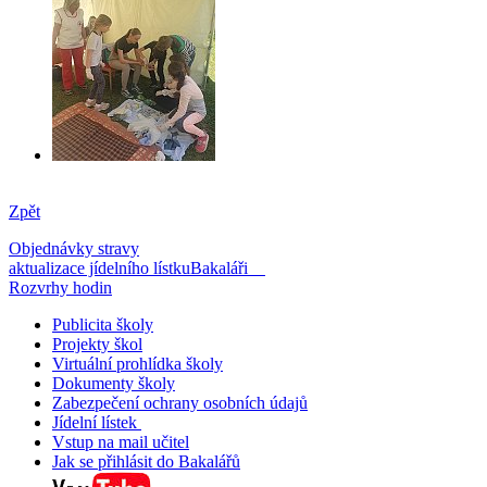
Zpět
Objednávky stravy
aktualizace jídelního lístku
Bakaláři
Rozvrhy hodin
Publicita školy
Projekty škol
Virtuální prohlídka školy
Dokumenty školy
Zabezpečení ochrany osobních údajů
Jídelní lístek
Vstup na mail učitel
Jak se přihlásit do Bakalářů