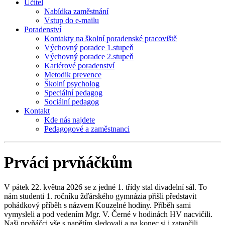
Učitel
Nabídka zaměstnání
Vstup do e-mailu
Poradenství
Kontakty na školní poradenské pracoviště
Výchovný poradce 1.stupeň
Výchovný poradce 2.stupeň
Kariérové poradenství
Metodik prevence
Školní psycholog
Speciální pedagog
Sociální pedagog
Kontakt
Kde nás najdete
Pedagogové a zaměstnanci
Prváci prvňáčkům
V pátek 22. května 2026 se z jedné 1. třídy stal divadelní sál. To
nám studenti 1. ročníku žďárského gymnázia přišli představit
pohádkový příběh s názvem Kouzelné hodiny. Příběh sami
vymysleli a pod vedením Mgr. V. Černé v hodinách HV nacvičili.
Naši prvňáčci vše s napětím sledovali a na konec si i zatančili.