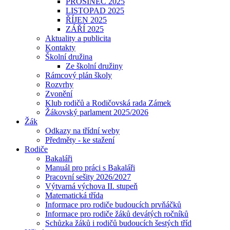
PROSINEC 2025
LISTOPAD 2025
ŘÍJEN 2025
ZÁŘÍ 2025
Aktuality a publicita
Kontakty
Školní družina
Ze školní družiny
Rámcový plán školy
Rozvrhy
Zvonění
Klub rodičů a Rodičovská rada Zámek
Žákovský parlament 2025/2026
Žák
Odkazy na třídní weby
Předměty - ke stažení
Rodiče
Bakaláři
Manuál pro práci s Bakaláři
Pracovní sešity 2026/2027
Výtvarná výchova II. stupeň
Matematická třída
Informace pro rodiče budoucích prvňáčků
Informace pro rodiče žáků devátých ročníků
Schůzka žáků i rodičů budoucích šestých tříd