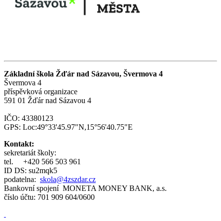
Základní škola Žďár nad Sázavou, Švermova 4
Švermova 4
příspěvková organizace
591 01 Žďár nad Sázavou 4
IČO: 43380123
GPS: Loc:49°33'45.97"N,15°56'40.75"E
Kontakt:
sekretariát školy:
tel.
+420 566 503 961
ID DS: su2mqk5
podatelna:
skola@4zszdar.cz
Bankovní spojení MONETA MONEY BANK, a.s.
číslo účtu: 701 909 604/0600