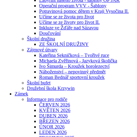
Labyrint našeho života - šablony OP JAK
Operační program VVV - Šablony
Potravinová pomoc dětem v Kraji Vysočina II.
Učíme se ze života pro život
Učíme se ze životy pro život II.
Inkluze ve Žďáře nad Sázavou
Doučování
Školní družina
ZE ŠKOLNÍ DRUŽINY
Zájmové útvary
Kateřina Sekničková – Tvořivé ruce
Michaela Zvěřinová - Jazyková školička
Ivo Šimurda – Kroužek horolezectví
Náboženství – nepovinný předmět
Roman Bednář sportovní kroužek
Školní bufet
Družební škola Krzywin
Zámek
Informace pro rodiče
ČERVEN 2026
KVĚTEN 2026
DUBEN 2026
BŘEZEN 2026
ÚNOR 2026
LEDEN 2026