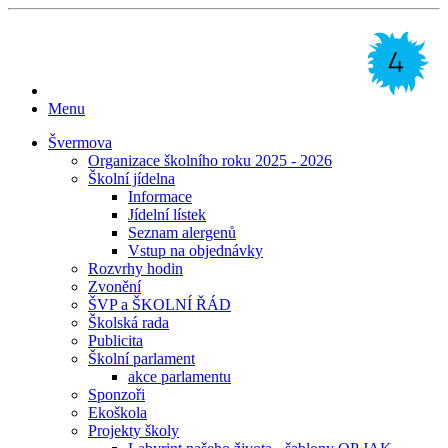
Menu
Švermova
Organizace školního roku 2025 - 2026
Školní jídelna
Informace
Jídelní lístek
Seznam alergenů
Vstup na objednávky
Rozvrhy hodin
Zvonění
ŠVP a ŠKOLNÍ ŘÁD
Školská rada
Publicita
Školní parlament
akce parlamentu
Sponzoři
Ekoškola
Projekty školy