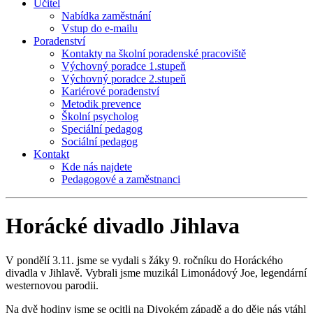
Učitel
Nabídka zaměstnání
Vstup do e-mailu
Poradenství
Kontakty na školní poradenské pracoviště
Výchovný poradce 1.stupeň
Výchovný poradce 2.stupeň
Kariérové poradenství
Metodik prevence
Školní psycholog
Speciální pedagog
Sociální pedagog
Kontakt
Kde nás najdete
Pedagogové a zaměstnanci
Horácké divadlo Jihlava
V pondělí 3.11. jsme se vydali s žáky 9. ročníku do Horáckého
divadla v Jihlavě. Vybrali jsme muzikál Limonádový Joe, legendární
westernovou parodii.
Na dvě hodiny jsme se ocitli na Divokém západě a do děje nás vtáhl