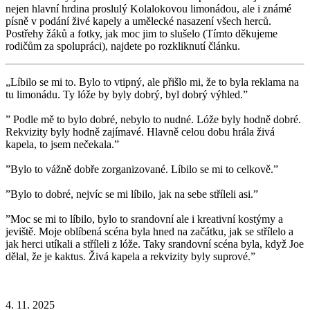
nejen hlavní hrdina proslulý Kolalokovou limonádou, ale i známé
písně v podání živé kapely a umělecké nasazení všech herců.
Postřehy žáků a fotky, jak moc jim to slušelo (Tímto děkujeme
rodičům za spolupráci), najdete po rozkliknutí článku.
„Líbilo se mi to. Bylo to vtipný, ale přišlo mi, že to byla reklama na
tu limonádu. Ty lóže by byly dobrý, byl dobrý výhled.”
” Podle mě to bylo dobré, nebylo to nudné. Lóže byly hodně dobré.
Rekvizity byly hodně zajímavé. Hlavně celou dobu hrála živá
kapela, to jsem nečekala.”
”Bylo to vážně dobře zorganizované. Líbilo se mi to celkově.”
”Bylo to dobré, nejvíc se mi líbilo, jak na sebe stříleli asi.”
”Moc se mi to líbilo, bylo to srandovní ale i kreativní kostýmy a
jeviště. Moje oblíbená scéna byla hned na začátku, jak se střílelo a
jak herci utíkali a stříleli z lóže. Taky srandovní scéna byla, když Joe
dělal, že je kaktus. Živá kapela a rekvizity byly suprové.”
4. 11. 2025