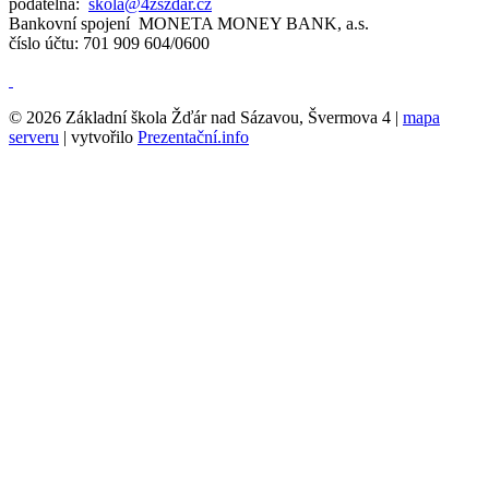
podatelna:
skola@4zszdar.cz
Bankovní spojení MONETA MONEY BANK, a.s.
číslo účtu: 701 909 604/0600
© 2026 Základní škola Žďár nad Sázavou, Švermova 4 |
mapa
serveru
| vytvořilo
Prezentační.info