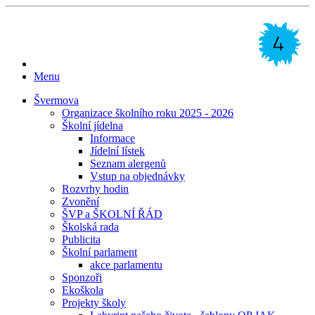
Menu
Švermova
Organizace školního roku 2025 - 2026
Školní jídelna
Informace
Jídelní lístek
Seznam alergenů
Vstup na objednávky
Rozvrhy hodin
Zvonění
ŠVP a ŠKOLNÍ ŘÁD
Školská rada
Publicita
Školní parlament
akce parlamentu
Sponzoři
Ekoškola
Projekty školy