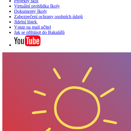
Projekty škol
Virtuální prohlídka školy
Dokumenty školy
Zabezpečení ochrany osobních údajů
Jídelní lístek
Vstup na mail učitel
Jak se přihlásit do Bakalářů