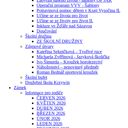
Labyrint našeho života - šablony OP JAK
Operační program VVV - Šablony
Potravinová pomoc dětem v Kraji Vysočina II.
Učíme se ze života pro život
Učíme se ze životy pro život II.
Inkluze ve Žďáře nad Sázavou
Doučování
Školní družina
ZE ŠKOLNÍ DRUŽINY
Zájmové útvary
Kateřina Sekničková – Tvořivé ruce
Michaela Zvěřinová - Jazyková školička
Ivo Šimurda – Kroužek horolezectví
Náboženství – nepovinný předmět
Roman Bednář sportovní kroužek
Školní bufet
Družební škola Krzywin
Zámek
Informace pro rodiče
ČERVEN 2026
KVĚTEN 2026
DUBEN 2026
BŘEZEN 2026
ÚNOR 2026
LEDEN 2026