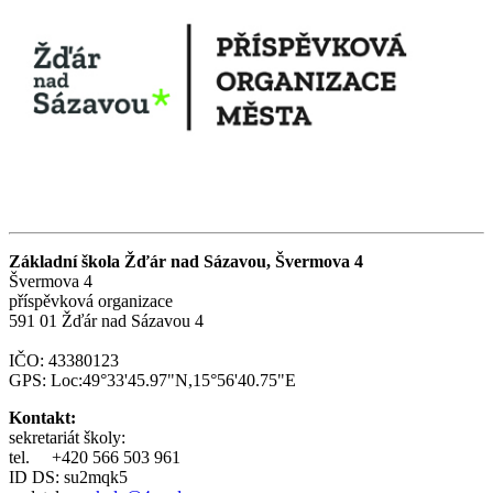
Základní škola Žďár nad Sázavou, Švermova 4
Švermova 4
příspěvková organizace
591 01 Žďár nad Sázavou 4
IČO: 43380123
GPS: Loc:49°33'45.97"N,15°56'40.75"E
Kontakt:
sekretariát školy:
tel.
+420 566 503 961
ID DS: su2mqk5