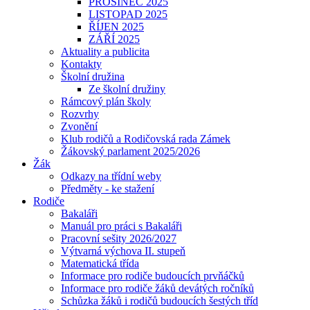
PROSINEC 2025
LISTOPAD 2025
ŘÍJEN 2025
ZÁŘÍ 2025
Aktuality a publicita
Kontakty
Školní družina
Ze školní družiny
Rámcový plán školy
Rozvrhy
Zvonění
Klub rodičů a Rodičovská rada Zámek
Žákovský parlament 2025/2026
Žák
Odkazy na třídní weby
Předměty - ke stažení
Rodiče
Bakaláři
Manuál pro práci s Bakaláři
Pracovní sešity 2026/2027
Výtvarná výchova II. stupeň
Matematická třída
Informace pro rodiče budoucích prvňáčků
Informace pro rodiče žáků devátých ročníků
Schůzka žáků i rodičů budoucích šestých tříd