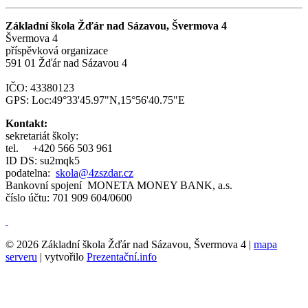
Základní škola Žďár nad Sázavou, Švermova 4
Švermova 4
příspěvková organizace
591 01 Žďár nad Sázavou 4
IČO: 43380123
GPS: Loc:49°33'45.97"N,15°56'40.75"E
Kontakt:
sekretariát školy:
tel.
+420 566 503 961
ID DS: su2mqk5
podatelna:
skola@4zszdar.cz
Bankovní spojení MONETA MONEY BANK, a.s.
číslo účtu: 701 909 604/0600
© 2026 Základní škola Žďár nad Sázavou, Švermova 4 |
mapa
serveru
| vytvořilo
Prezentační.info