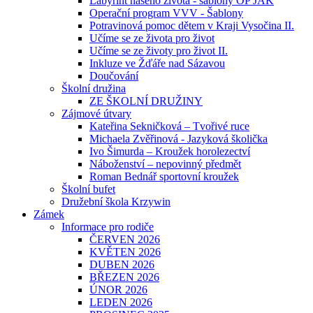
Labyrint našeho života - šablony OP JAK
Operační program VVV - Šablony
Potravinová pomoc dětem v Kraji Vysočina II.
Učíme se ze života pro život
Učíme se ze životy pro život II.
Inkluze ve Žďáře nad Sázavou
Doučování
Školní družina
ZE ŠKOLNÍ DRUŽINY
Zájmové útvary
Kateřina Sekničková – Tvořivé ruce
Michaela Zvěřinová - Jazyková školička
Ivo Šimurda – Kroužek horolezectví
Náboženství – nepovinný předmět
Roman Bednář sportovní kroužek
Školní bufet
Družební škola Krzywin
Zámek
Informace pro rodiče
ČERVEN 2026
KVĚTEN 2026
DUBEN 2026
BŘEZEN 2026
ÚNOR 2026
LEDEN 2026