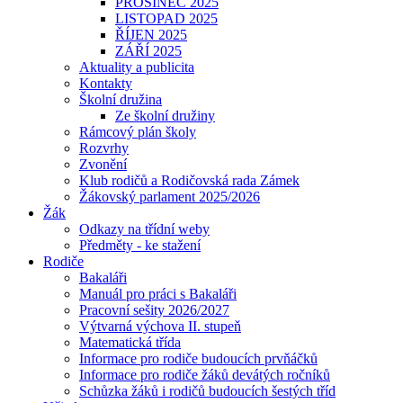
PROSINEC 2025
LISTOPAD 2025
ŘÍJEN 2025
ZÁŘÍ 2025
Aktuality a publicita
Kontakty
Školní družina
Ze školní družiny
Rámcový plán školy
Rozvrhy
Zvonění
Klub rodičů a Rodičovská rada Zámek
Žákovský parlament 2025/2026
Žák
Odkazy na třídní weby
Předměty - ke stažení
Rodiče
Bakaláři
Manuál pro práci s Bakaláři
Pracovní sešity 2026/2027
Výtvarná výchova II. stupeň
Matematická třída
Informace pro rodiče budoucích prvňáčků
Informace pro rodiče žáků devátých ročníků
Schůzka žáků i rodičů budoucích šestých tříd