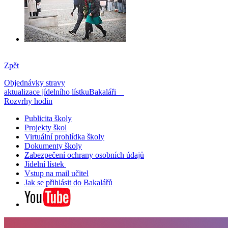
Zpět
Objednávky stravy
aktualizace jídelního lístku
Bakaláři
Rozvrhy hodin
Publicita školy
Projekty škol
Virtuální prohlídka školy
Dokumenty školy
Zabezpečení ochrany osobních údajů
Jídelní lístek
Vstup na mail učitel
Jak se přihlásit do Bakalářů