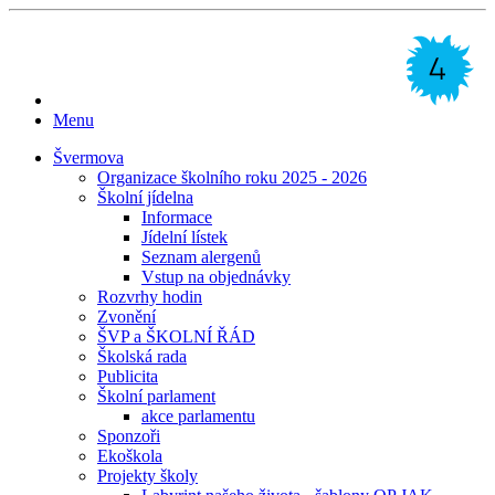
Menu
Švermova
Organizace školního roku 2025 - 2026
Školní jídelna
Informace
Jídelní lístek
Seznam alergenů
Vstup na objednávky
Rozvrhy hodin
Zvonění
ŠVP a ŠKOLNÍ ŘÁD
Školská rada
Publicita
Školní parlament
akce parlamentu
Sponzoři
Ekoškola
Projekty školy