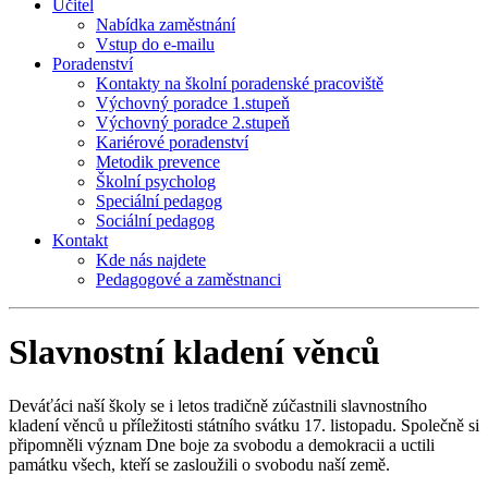
Učitel
Nabídka zaměstnání
Vstup do e-mailu
Poradenství
Kontakty na školní poradenské pracoviště
Výchovný poradce 1.stupeň
Výchovný poradce 2.stupeň
Kariérové poradenství
Metodik prevence
Školní psycholog
Speciální pedagog
Sociální pedagog
Kontakt
Kde nás najdete
Pedagogové a zaměstnanci
Slavnostní kladení věnců
Deváťáci naší školy se i letos tradičně zúčastnili slavnostního
kladení věnců u příležitosti státního svátku 17. listopadu. Společně si
připomněli význam Dne boje za svobodu a demokracii a uctili
památku všech, kteří se zasloužili o svobodu naší země.