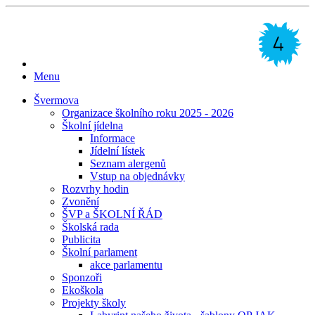
Menu
Švermova
Organizace školního roku 2025 - 2026
Školní jídelna
Informace
Jídelní lístek
Seznam alergenů
Vstup na objednávky
Rozvrhy hodin
Zvonění
ŠVP a ŠKOLNÍ ŘÁD
Školská rada
Publicita
Školní parlament
akce parlamentu
Sponzoři
Ekoškola
Projekty školy