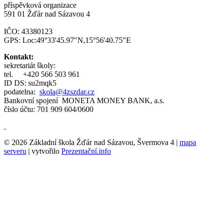
příspěvková organizace
591 01 Žďár nad Sázavou 4
IČO: 43380123
GPS: Loc:49°33'45.97"N,15°56'40.75"E
Kontakt:
sekretariát školy:
tel.
+420 566 503 961
ID DS: su2mqk5
podatelna:
skola@4zszdar.cz
Bankovní spojení MONETA MONEY BANK, a.s.
číslo účtu: 701 909 604/0600
© 2026 Základní škola Žďár nad Sázavou, Švermova 4 |
mapa
serveru
| vytvořilo
Prezentační.info