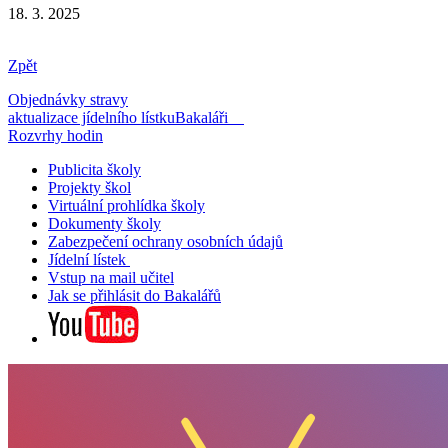
18. 3. 2025
Zpět
Objednávky stravy
aktualizace jídelního lístku
Bakaláři
Rozvrhy hodin
Publicita školy
Projekty škol
Virtuální prohlídka školy
Dokumenty školy
Zabezpečení ochrany osobních údajů
Jídelní lístek
Vstup na mail učitel
Jak se přihlásit do Bakalářů