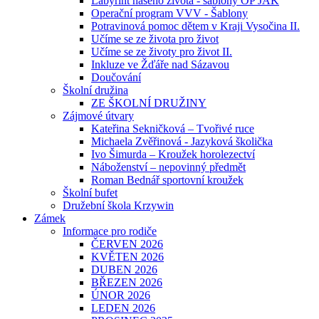
Labyrint našeho života - šablony OP JAK
Operační program VVV - Šablony
Potravinová pomoc dětem v Kraji Vysočina II.
Učíme se ze života pro život
Učíme se ze životy pro život II.
Inkluze ve Žďáře nad Sázavou
Doučování
Školní družina
ZE ŠKOLNÍ DRUŽINY
Zájmové útvary
Kateřina Sekničková – Tvořivé ruce
Michaela Zvěřinová - Jazyková školička
Ivo Šimurda – Kroužek horolezectví
Náboženství – nepovinný předmět
Roman Bednář sportovní kroužek
Školní bufet
Družební škola Krzywin
Zámek
Informace pro rodiče
ČERVEN 2026
KVĚTEN 2026
DUBEN 2026
BŘEZEN 2026
ÚNOR 2026
LEDEN 2026