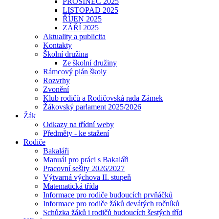
PROSINEC 2025
LISTOPAD 2025
ŘÍJEN 2025
ZÁŘÍ 2025
Aktuality a publicita
Kontakty
Školní družina
Ze školní družiny
Rámcový plán školy
Rozvrhy
Zvonění
Klub rodičů a Rodičovská rada Zámek
Žákovský parlament 2025/2026
Žák
Odkazy na třídní weby
Předměty - ke stažení
Rodiče
Bakaláři
Manuál pro práci s Bakaláři
Pracovní sešity 2026/2027
Výtvarná výchova II. stupeň
Matematická třída
Informace pro rodiče budoucích prvňáčků
Informace pro rodiče žáků devátých ročníků
Schůzka žáků i rodičů budoucích šestých tříd