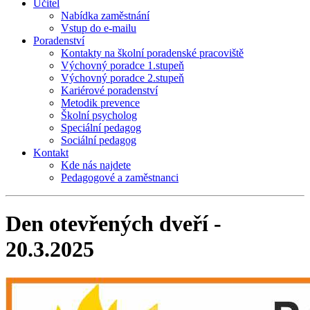
Učitel
Nabídka zaměstnání
Vstup do e-mailu
Poradenství
Kontakty na školní poradenské pracoviště
Výchovný poradce 1.stupeň
Výchovný poradce 2.stupeň
Kariérové poradenství
Metodik prevence
Školní psycholog
Speciální pedagog
Sociální pedagog
Kontakt
Kde nás najdete
Pedagogové a zaměstnanci
Den otevřených dveří -
20.3.2025