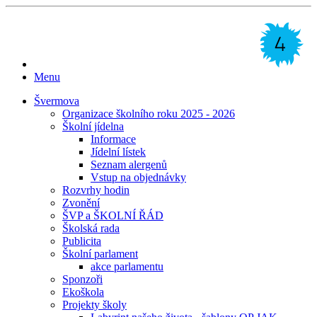
Menu
Švermova
Organizace školního roku 2025 - 2026
Školní jídelna
Informace
Jídelní lístek
Seznam alergenů
Vstup na objednávky
Rozvrhy hodin
Zvonění
ŠVP a ŠKOLNÍ ŘÁD
Školská rada
Publicita
Školní parlament
akce parlamentu
Sponzoři
Ekoškola
Projekty školy