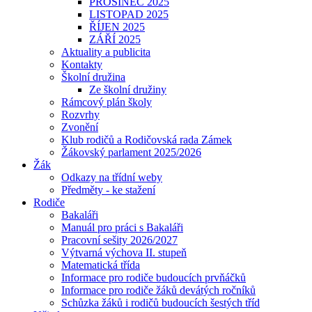
PROSINEC 2025
LISTOPAD 2025
ŘÍJEN 2025
ZÁŘÍ 2025
Aktuality a publicita
Kontakty
Školní družina
Ze školní družiny
Rámcový plán školy
Rozvrhy
Zvonění
Klub rodičů a Rodičovská rada Zámek
Žákovský parlament 2025/2026
Žák
Odkazy na třídní weby
Předměty - ke stažení
Rodiče
Bakaláři
Manuál pro práci s Bakaláři
Pracovní sešity 2026/2027
Výtvarná výchova II. stupeň
Matematická třída
Informace pro rodiče budoucích prvňáčků
Informace pro rodiče žáků devátých ročníků
Schůzka žáků i rodičů budoucích šestých tříd