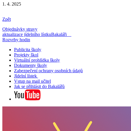
1. 4. 2025
Zpět
Objednávky stravy
aktualizace jídelního lístku
Bakaláři
Rozvrhy hodin
Publicita školy
Projekty škol
Virtuální prohlídka školy
Dokumenty školy
Zabezpečení ochrany osobních údajů
Jídelní lístek
Vstup na mail učitel
Jak se přihlásit do Bakalářů