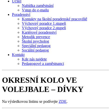
Učitel
Nabídka zaměstnání
Vstup do e-mailu
Poradenství
Kontakty na školní poradenské pracoviště
Výchovný poradce 1.stupeň
Výchovný poradce 2.stupeň
Kariérové poradenství
Metodik prevence
Školní psycholog
Speciální pedagog
Sociální pedagog
Kontakt
Kde nás najdete
Pedagogové a zaměstnanci
OKRESNÍ KOLO VE
VOLEJBALE – DÍVKY
Na výsledkovou listinu se podívejte
ZDE
.