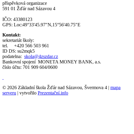
příspěvková organizace
591 01 Žďár nad Sázavou 4
IČO: 43380123
GPS: Loc:49°33'45.97"N,15°56'40.75"E
Kontakt:
sekretariát školy:
tel.
+420 566 503 961
ID DS: su2mqk5
podatelna:
skola@4zszdar.cz
Bankovní spojení MONETA MONEY BANK, a.s.
číslo účtu: 701 909 604/0600
© 2026 Základní škola Žďár nad Sázavou, Švermova 4 |
mapa
serveru
| vytvořilo
Prezentační.info