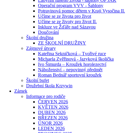
Labyrint našeho života - šablony OP JAK
Operační program VVV - Šablony
Potravinová pomoc dětem v Kraji Vysočina II.
Učíme se ze života pro život
Učíme se ze životy pro život II.
Inkluze ve Žďáře nad Sázavou
Doučování
Školní družina
ZE ŠKOLNÍ DRUŽINY
Zájmové útvary
Kateřina Sekničková – Tvořivé ruce
Michaela Zvěřinová - Jazyková školička
Ivo Šimurda – Kroužek horolezectví
Náboženství – nepovinný předmět
Roman Bednář sportovní kroužek
Školní bufet
Družební škola Krzywin
Zámek
Informace pro rodiče
ČERVEN 2026
KVĚTEN 2026
DUBEN 2026
BŘEZEN 2026
ÚNOR 2026
LEDEN 2026