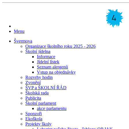
Menu
Švermova
Organizace školního roku 2025 - 2026
Školní jídelna
Informace
Jídelní lístek
Seznam alergenů
Vstup na objednávky
Rozvrhy hodin
Zvonění
ŠVP a ŠKOLNÍ ŘÁD
Školská rada
Publicita
Školní parlament
akce parlamentu
Sponzoři
Ekoškola
Projekty školy