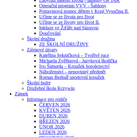
Labyrint našeho života - šablony OP JAK
Operační program VVV - Šablony
Potravinová pomoc dětem v Kraji Vysočina II.
Učíme se ze života pro život
Učíme se ze životy pro život II.
Inkluze ve Žďáře nad Sázavou
Doučování
Školní družina
ZE ŠKOLNÍ DRUŽINY
Zájmové útvary
Kateřina Sekničková – Tvořivé ruce
Michaela Zvěřinová - Jazyková školička
Ivo Šimurda – Kroužek horolezectví
Náboženství – nepovinný předmět
Roman Bednář sportovní kroužek
Školní bufet
Družební škola Krzywin
Zámek
Informace pro rodiče
ČERVEN 2026
KVĚTEN 2026
DUBEN 2026
BŘEZEN 2026
ÚNOR 2026
LEDEN 2026