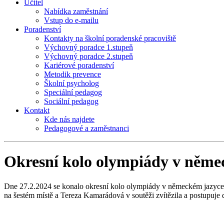
Učitel
Nabídka zaměstnání
Vstup do e-mailu
Poradenství
Kontakty na školní poradenské pracoviště
Výchovný poradce 1.stupeň
Výchovný poradce 2.stupeň
Kariérové poradenství
Metodik prevence
Školní psycholog
Speciální pedagog
Sociální pedagog
Kontakt
Kde nás najdete
Pedagogové a zaměstnanci
Okresní kolo olympiády v něme
Dne 27.2.2024 se konalo okresní kolo olympiády v německém jazyce, k
na šestém místě a Tereza Kamarádová v soutěži zvítězila a postupuje 