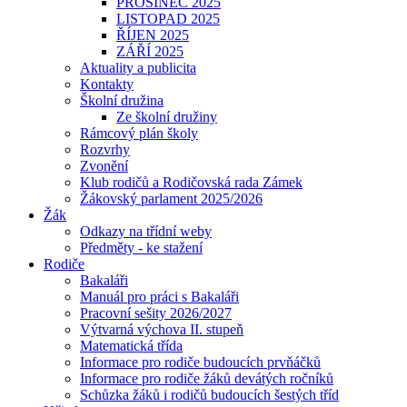
PROSINEC 2025
LISTOPAD 2025
ŘÍJEN 2025
ZÁŘÍ 2025
Aktuality a publicita
Kontakty
Školní družina
Ze školní družiny
Rámcový plán školy
Rozvrhy
Zvonění
Klub rodičů a Rodičovská rada Zámek
Žákovský parlament 2025/2026
Žák
Odkazy na třídní weby
Předměty - ke stažení
Rodiče
Bakaláři
Manuál pro práci s Bakaláři
Pracovní sešity 2026/2027
Výtvarná výchova II. stupeň
Matematická třída
Informace pro rodiče budoucích prvňáčků
Informace pro rodiče žáků devátých ročníků
Schůzka žáků i rodičů budoucích šestých tříd